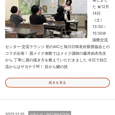
た 🎀12月
14日
（土）
13:30～
15:30＠
国際交流
センター 交流ラウンジ 初のAICと旭川日韓友好親善協会との
コラボ企画！ 眉メイク体験ではメイク講師の藤井由衣先生
から 丁寧に眉の描き方を教えていただきました 今日で自己
流からはサヨナラ👋！ 目から鱗の技
続きを見る
2025.12.10
お知らせ／INFORMATION